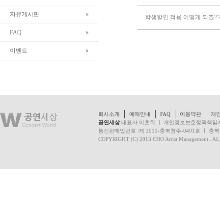
자유게시판
학생할인 적용 어떻게 되죠?
FAQ
이벤트
회사소개
예매안내
FAQ
이용약관
개
공연세상
대표자:이훈희 ㅣ 개인정보보호정책책임자:이훈
통신판매업번호 :제 2011-충북청주-0401호 ㅣ 충북 청주시
COPYRIGHT (C) 2013 CHO Artist Management . 